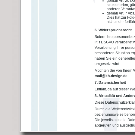
gemäß Art. 20 DS
strukturierten, 
anderen Verantwo
gemäß Art. 7 Abs.
Dies hat zur Folg
nicht mehr fortfü
6. Widerspruchsrecht
Sofern Ihre personenbez
lit. f DSGVO verarbeite
Verarbeitung Ihrer pers
besonderen Situation erg
haben Sie ein generelle
umgesetzt wird.
Möchten Sie von Ihrem W
mail@kh-design.de
7. Datensicherheit
Entfällt, da auf dieser W
8. Aktualität und Ände
Diese Datenschutzerkläru
Durch die Weiterentwick
beziehungsweise behörd
Die jeweils aktuelle Dat
abgerufen und ausgedru