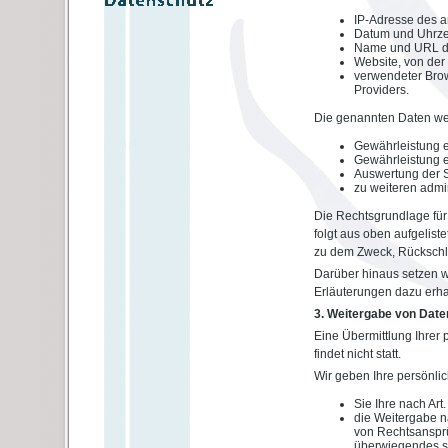
IP-Adresse des 
Datum und Uhrzeit
Name und URL de
Website, von der 
verwendeter Brow
Providers.
Die genannten Daten we
Gewährleistung e
Gewährleistung e
Auswertung der Sy
zu weiteren admi
Die Rechtsgrundlage für d
folgt aus oben aufgelis
zu dem Zweck, Rückschlü
Darüber hinaus setzen w
Erläuterungen dazu erhal
3. Weitergabe von Date
Eine Übermittlung Ihrer
findet nicht statt.
Wir geben Ihre persönlic
Sie Ihre nach Art
die Weitergabe n
von Rechtsansprü
überwiegendes sc