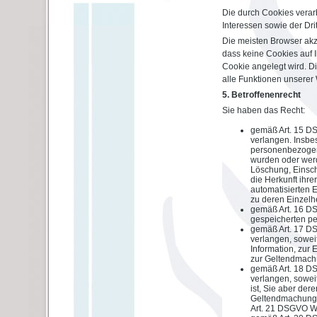
Die durch Cookies verar
Interessen sowie der Dritt
Die meisten Browser akz
dass keine Cookies auf 
Cookie angelegt wird. Di
alle Funktionen unserer
5. Betroffenenrecht
Sie haben das Recht:
gemäß Art. 15 D
verlangen. Insbe
personenbezogen
wurden oder werd
Löschung, Einsch
die Herkunft ihr
automatisierten E
zu deren Einzelh
gemäß Art. 16 DS
gespeicherten p
gemäß Art. 17 D
verlangen, sowei
Information, zur 
zur Geltendmachu
gemäß Art. 18 D
verlangen, soweit
ist, Sie aber de
Geltendmachung,
Art. 21 DSGVO Wi